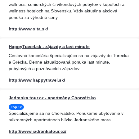
wellness, seniorských či víkendových pobytov v kúpeľoch a
wellness hoteloch na Slovensku. Vždy aktuálna akciová
ponuka za výhodné ceny.
http://www.olta.sk/
HappyTravel.sk - zájazdy a last minute
Cestovná kancelária špecializujúca sa na zájazdy do Turecka
a Grécka. Denne aktualizovaná ponuka last minute,
pobytových a poznávacích zájazdov.
http://www.happytravel.sk/
Jadranka tour.cz - apartmány Chorvátsko
Top 1x
Špecializujeme sa na Chorvátsko. Ponúkame ubytovanie v
súkromných apartmánoch blízko Jadranského mora.
http://www.jadrankatour.cz/