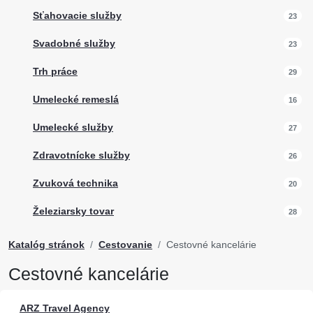
Sťahovacie služby
23
Svadobné služby
23
Trh práce
29
Umelecké remeslá
16
Umelecké služby
27
Zdravotnícke služby
26
Zvuková technika
20
Železiarsky tovar
28
Katalóg stránok
Cestovanie
Cestovné kancelárie
Cestovné kancelárie
ARZ Travel Agency