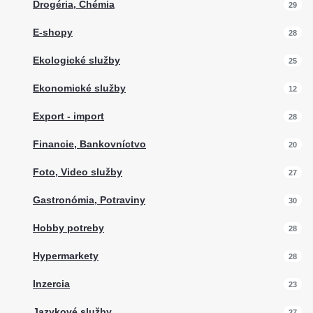
Drogéria, Chémia
29
E-shopy
28
Ekologické služby
25
Ekonomické služby
12
Export - import
28
Financie, Bankovníctvo
20
Foto, Video služby
27
Gastronómia, Potraviny
30
Hobby potreby
28
Hypermarkety
28
Inzercia
23
Jazykové služby
27