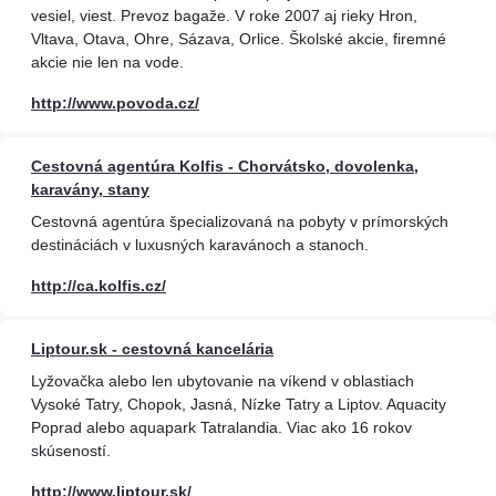
vesiel, viest. Prevoz bagaže. V roke 2007 aj rieky Hron,
Vltava, Otava, Ohre, Sázava, Orlice. Školské akcie, firemné
akcie nie len na vode.
http://www.povoda.cz/
Cestovná agentúra Kolfis - Chorvátsko, dovolenka,
karavány, stany
Cestovná agentúra špecializovaná na pobyty v prímorských
destináciách v luxusných karavánoch a stanoch.
http://ca.kolfis.cz/
Liptour.sk - cestovná kancelária
Lyžovačka alebo len ubytovanie na víkend v oblastiach
Vysoké Tatry, Chopok, Jasná, Nízke Tatry a Liptov. Aquacity
Poprad alebo aquapark Tatralandia. Viac ako 16 rokov
skúseností.
http://www.liptour.sk/