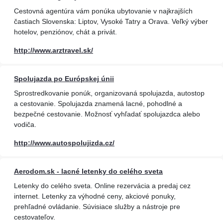
Cestovná agentúra vám ponúka ubytovanie v najkrajších
častiach Slovenska: Liptov, Vysoké Tatry a Orava. Veľký výber
hotelov, penziónov, chát a privát.
http://www.arztravel.sk/
Spolujazda po Európskej únii
Sprostredkovanie ponúk, organizovaná spolujazda, autostop
a cestovanie. Spolujazda znamená lacné, pohodlné a
bezpečné cestovanie. Možnosť vyhľadať spolujazdca alebo
vodiča.
http://www.autospolujizda.cz/
Aerodom.sk - lacné letenky do celého sveta
Letenky do celého sveta. Online rezervácia a predaj cez
internet. Letenky za výhodné ceny, akciové ponuky,
prehľadné ovládanie. Súvisiace služby a nástroje pre
cestovateľov.