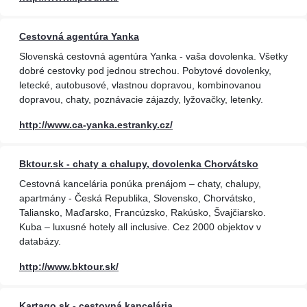
Cestovná agentúra Yanka
Slovenská cestovná agentúra Yanka - vaša dovolenka. Všetky
dobré cestovky pod jednou strechou. Pobytové dovolenky,
letecké, autobusové, vlastnou dopravou, kombinovanou
dopravou, chaty, poznávacie zájazdy, lyžovačky, letenky.
http://www.ca-yanka.estranky.cz/
Bktour.sk - chaty a chalupy, dovolenka Chorvátsko
Cestovná kancelária ponúka prenájom – chaty, chalupy,
apartmány - Česká Republika, Slovensko, Chorvátsko,
Taliansko, Maďarsko, Francúzsko, Rakúsko, Švajčiarsko.
Kuba – luxusné hotely all inclusive. Cez 2000 objektov v
databázy.
http://www.bktour.sk/
Kartago.sk - cestovná kancelária