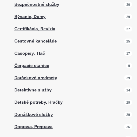
Bezpečnostné služby
30
Bývanie, Domy
29
Certifikácia, Revízia
27
Cestovné kancelárie
25
Časopisy, Tlač
17
Čerpacie stanice
9
Darčekové predmety
29
Detektívne služby
14
Detské potreby, Hračky
29
Donáškové služby
29
Doprava, Preprava
26