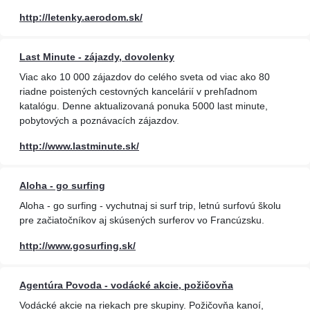
http://letenky.aerodom.sk/
Last Minute - zájazdy, dovolenky
Viac ako 10 000 zájazdov do celého sveta od viac ako 80
riadne poistených cestovných kancelárií v prehľadnom
katalógu. Denne aktualizovaná ponuka 5000 last minute,
pobytových a poznávacích zájazdov.
http://www.lastminute.sk/
Aloha - go surfing
Aloha - go surfing - vychutnaj si surf trip, letnú surfovú školu
pre začiatočníkov aj skúsených surferov vo Francúzsku.
http://www.gosurfing.sk/
Agentúra Povoda - vodácké akcie, požičovňa
Vodácké akcie na riekach pre skupiny. Požičovňa kanoí,