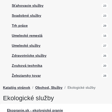
Sťahovacie služby
23
Svadobné služby
23
Trh práce
29
Umelecké remeslá
16
Umelecké služby
27
Zdravotnícke služby
26
Zvuková technika
20
Železiarsky tovar
28
Katalóg stránok
Obchod, Služby
Ekologické služby
Ekologické služby
Ekopranie.sk - ekologické pranie