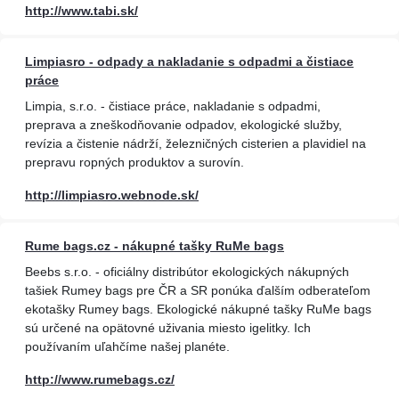
http://www.tabi.sk/
Limpiasro - odpady a nakladanie s odpadmi a čistiace
práce
Limpia, s.r.o. - čistiace práce, nakladanie s odpadmi,
preprava a zneškodňovanie odpadov, ekologické služby,
revízia a čistenie nádrží, železničných cisterien a plavidiel na
prepravu ropných produktov a surovín.
http://limpiasro.webnode.sk/
Rume bags.cz - nákupné tašky RuMe bags
Beebs s.r.o. - oficiálny distribútor ekologických nákupných
tašiek Rumey bags pre ČR a SR ponúka ďalším odberateľom
ekotašky Rumey bags. Ekologické nákupné tašky RuMe bags
sú určené na opätovné uživania miesto igelitky. Ich
používaním uľahčíme našej planéte.
http://www.rumebags.cz/