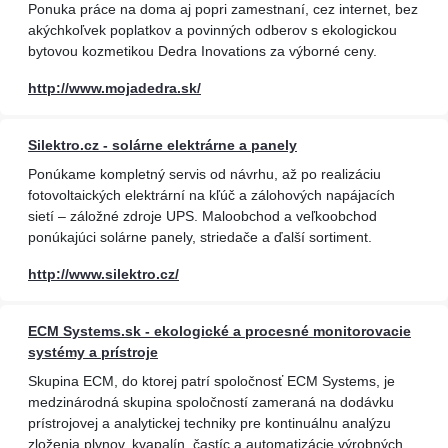
Ponuka práce na doma aj popri zamestnaní, cez internet, bez
akýchkoľvek poplatkov a povinných odberov s ekologickou
bytovou kozmetikou Dedra Inovations za výborné ceny.
http://www.mojadedra.sk/
Silektro.cz - solárne elektrárne a panely
Ponúkame kompletný servis od návrhu, až po realizáciu
fotovoltaických elektrární na kľúč a zálohových napájacích
sietí – záložné zdroje UPS. Maloobchod a veľkoobchod
ponúkajúci solárne panely, striedače a ďalší sortiment.
http://www.silektro.cz/
ECM Systems.sk - ekologické a procesné monitorovacie
systémy a prístroje
Skupina ECM, do ktorej patrí spoločnosť ECM Systems, je
medzinárodná skupina spoločností zameraná na dodávku
prístrojovej a analytickej techniky pre kontinuálnu analýzu
zloženia plynov, kvapalín, častíc a automatizácie výrobných