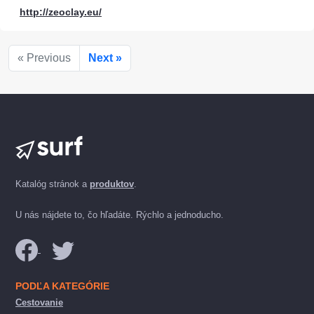
http://zeoclay.eu/
« Previous
Next »
Katalóg stránok a
produktov
.
U nás nájdete to, čo hľadáte. Rýchlo a jednoducho.
PODĽA KATEGÓRIE
Cestovanie