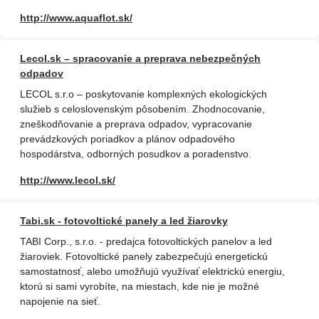
http://www.aquaflot.sk/
Lecol.sk – spracovanie a preprava nebezpečných
odpadov
LECOL s.r.o – poskytovanie komplexných ekologických
služieb s celoslovenským pôsobením. Zhodnocovanie,
zneškodňovanie a preprava odpadov, vypracovanie
prevádzkových poriadkov a plánov odpadového
hospodárstva, odborných posudkov a poradenstvo.
http://www.lecol.sk/
Tabi.sk - fotovoltické panely a led žiarovky
TABI Corp., s.r.o. - predajca fotovoltických panelov a led
žiaroviek. Fotovoltické panely zabezpečujú energetickú
samostatnosť, alebo umožňujú využívať elektrickú energiu,
ktorú si sami vyrobíte, na miestach, kde nie je možné
napojenie na sieť.