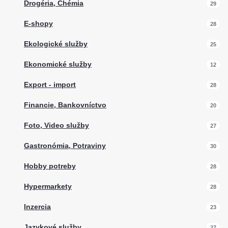
Drogéria, Chémia
29
E-shopy
28
Ekologické služby
25
Ekonomické služby
12
Export - import
28
Financie, Bankovníctvo
20
Foto, Video služby
27
Gastronómia, Potraviny
30
Hobby potreby
28
Hypermarkety
28
Inzercia
23
Jazykové služby
27