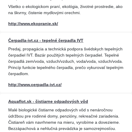
Všetko o ekologickom praní, ekológia, životné prostredie, ako
na škvrny, čistenie mydlovými orechmi.
http://www.ekopranie.sk/
Čerpadla-ivt.cz - tepelné čerpadla IVT
Predaj, propagácia a technická podpora švédskych tepelných
čerpadiel IVT. Bazár použitých tepelných čerpadiel. Tepelné
čerpadlá zem/voda, vzduch/vzduch, voda/voda, vzduch/voda.
Princíp funkcie tepelného čerpadla, prečo vykurovať tepelným
čerpadlom.
http://www.cerpadla-ivt.cz/
Aquaflot.sk - čistiarne odpadových vôd
Malé biologické čistiarne odpadových vôd s nenáročnou
údržbou pre rodinné domy, penzióny, rekreačné zariadenia.
Čistiareň vám navrhneme na mieru, vyrobíme a dovezieme.
Bezzápachová a nehlučná prevádzka je samozrejmosťou.