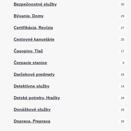
Bezpečnostné služby
30
Bývanie, Domy
29
Certifikácia, Revízia
27
Cestovné kancelárie
25
Časopisy, Tlač
17
Čerpacie stanice
9
Darčekové predmety
29
Detektívne služby
14
Detské potreby, Hračky
29
Donáškové služby
29
Doprava, Preprava
26