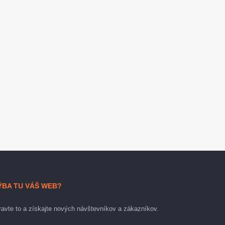
ÝBA TU VÁŠ WEB?
avte to a získajte nových návštevníkov a zákazníkov.