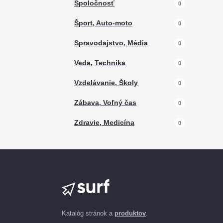
Spoločnosť
0
Šport, Auto-moto
0
Spravodajstvo, Média
0
Veda, Technika
0
Vzdelávanie, Školy
0
Zábava, Voľný čas
0
Zdravie, Medicína
0
Katalóg stránok a
produktov
.