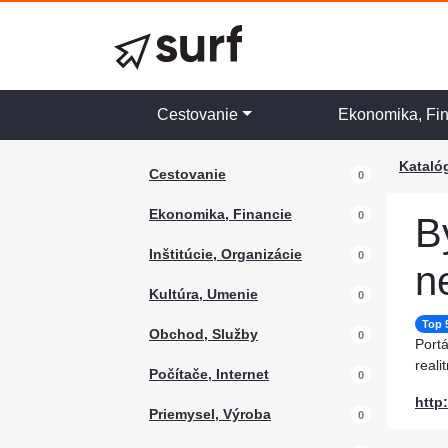
Cestovanie
Ekonomika, Fi
Kataló
Cestovanie
0
Ekonomika, Financie
0
B
Inštitúcie, Organizácie
0
n
Kultúra, Umenie
0
Top 
Obchod, Služby
0
Portá
reali
Počítače, Internet
0
http
Priemysel, Výroba
0