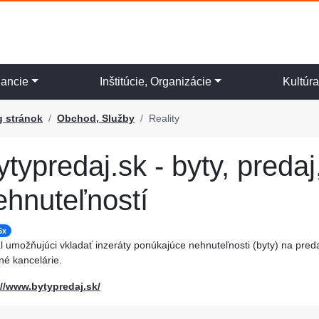
nancie
Inštitúcie, Organizácie
Kultúr
g stránok
Obchod, Služby
Reality
ytypredaj.sk - byty, preda
ehnuteľností
5x
l umožňujúci vkladať inzeráty ponúkajúce nehnuteľnosti (byty) na pred
tné kancelárie.
://www.bytypredaj.sk/