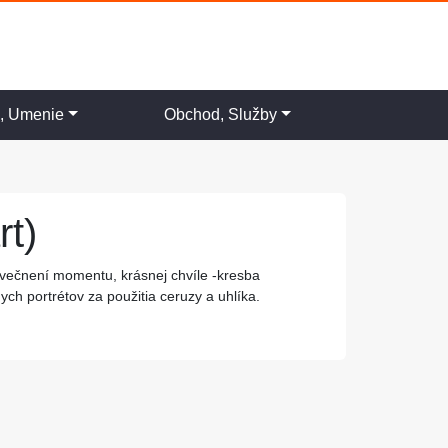
a, Umenie
Obchod, Služby
rt)
-zvečnení momentu, krásnej chvíle -kresba
h portrétov za použitia ceruzy a uhlíka.