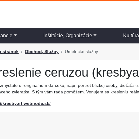
nancie
Inštitúcie, Organizácie
Kultúr
g stránok
Obchod, Služby
Umelecké služby
reslenie ceruzou (kresbya
zmýšľate o -originálnom darčeku, napr. portrét blízkej osoby, dieťaťa 
ceho zvieratka. S tým vám rada pomôžem. Venujem sa kresleniu reálnyc
://kresbyart.webnode.sk/