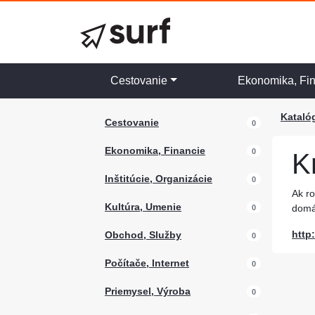
Cestovanie
Ekonomika, Fi
Kataló
Cestovanie
0
Ekonomika, Financie
0
K
Inštitúcie, Organizácie
0
Ak ro
Kultúra, Umenie
domá
0
http
Obchod, Služby
0
Počítače, Internet
0
Priemysel, Výroba
0