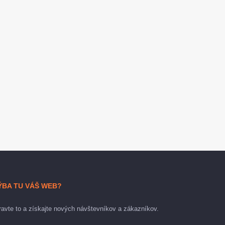
ÝBA TU VÁŠ WEB?
avte to a získajte nových návštevníkov a zákazníkov.