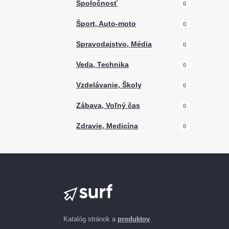
Spoločnosť
0
Šport, Auto-moto
0
Spravodajstvo, Média
0
Veda, Technika
0
Vzdelávanie, Školy
0
Zábava, Voľný čas
0
Zdravie, Medicína
0
Katalóg stránok a
produktov
.